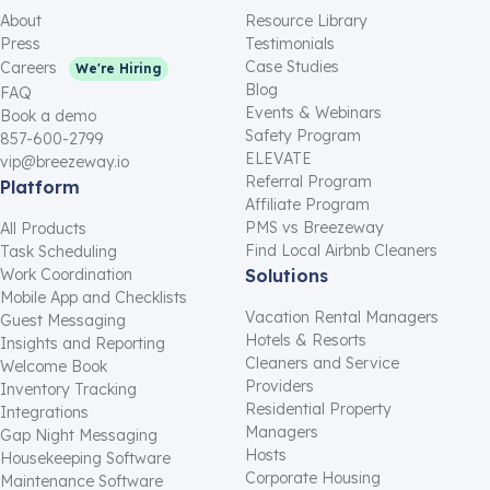
About
Resource Library
Press
Testimonials
Case Studies
Careers
We're Hiring
Blog
FAQ
Events & Webinars
Book a demo
Safety Program
857-600-2799
ELEVATE
vip@breezeway.io
Referral Program
Platform
Affiliate Program
PMS vs Breezeway
All Products
Find Local Airbnb Cleaners
Task Scheduling
Work Coordination
Solutions
Mobile App and Checklists
Vacation Rental Managers
Guest Messaging
Hotels & Resorts
Insights and Reporting
Cleaners and Service
Welcome Book
Providers
Inventory Tracking
Residential Property
Integrations
Managers
Gap Night Messaging
Hosts
Housekeeping Software
Corporate Housing
Maintenance Software