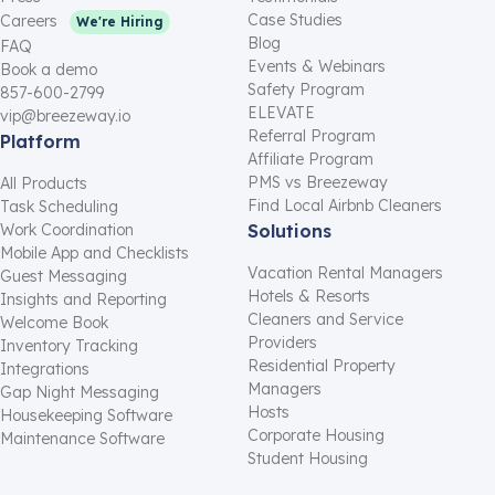
Case Studies
Careers
We're Hiring
Blog
FAQ
Events & Webinars
Book a demo
Safety Program
857-600-2799
ELEVATE
vip@breezeway.io
Referral Program
Platform
Affiliate Program
PMS vs Breezeway
All Products
Find Local Airbnb Cleaners
Task Scheduling
Work Coordination
Solutions
Mobile App and Checklists
Vacation Rental Managers
Guest Messaging
Hotels & Resorts
Insights and Reporting
Cleaners and Service
Welcome Book
Providers
Inventory Tracking
Residential Property
Integrations
Managers
Gap Night Messaging
Hosts
Housekeeping Software
Corporate Housing
Maintenance Software
Student Housing