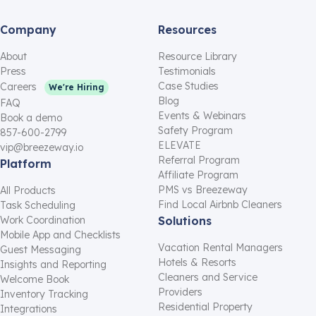
Company
Resources
About
Resource Library
Press
Testimonials
Case Studies
Careers
We're Hiring
Blog
FAQ
Events & Webinars
Book a demo
Safety Program
857-600-2799
ELEVATE
vip@breezeway.io
Referral Program
Platform
Affiliate Program
PMS vs Breezeway
All Products
Find Local Airbnb Cleaners
Task Scheduling
Work Coordination
Solutions
Mobile App and Checklists
Vacation Rental Managers
Guest Messaging
Hotels & Resorts
Insights and Reporting
Cleaners and Service
Welcome Book
Providers
Inventory Tracking
Residential Property
Integrations